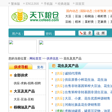
繁体版
ENGLISH
手机版
经典老版
回首页
国内动态
|
国际动态
|
分析预测
|
价
大豆
|
豆油
|
棕榈油
|
棉籽类
|
豆粕
|
稻米
|
菜籽类
|
芝麻类
|
用户名：
密码：
您的当前位置：
网站首页
>>
供求信息
>> 花生及其产品
花生及其产品
供求导航
发布
[
供应
] 诚招代理商
全部供求
[
供应
] 供应原香小榨花生油、花生油
供应
-
求购
-
招商
-
招聘
[
供应
] 出售非转基因笨榨大豆油、花生
大豆及其产品
[
供应
] 出售笨榨非转基因非浸出豆油、
[
供应
] 大豆、小麦、花生优质种源销售
大豆
-
豆油
-
豆粕
[
供应
] 河南社旗县花生饼销售部
棕榈油及产品
[
求购
] 求购油罐底，罐底沉淀物，油泥