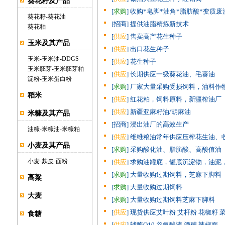
葵花籽及产品
[
求购
] 收购*皂脚*油角*脂肪酸*变质废
葵花籽
-
葵花油
[招商] 提供油脂精炼新技术
葵花粕
[
供应
] 售卖高产花生种子
玉米及其产品
[
供应
] 出口花生种子
玉米
-
玉米油
-
DDGS
[
供应
] 花生种子
玉米胚芽
-
玉米胚芽粕
[
供应
] 长期供应一级葵花油、毛葵油
淀粉
-
玉米蛋白粉
[
求购
] 厂家大量采购受损饲料，油料作
稻米
[
供应
] 红花粕，饲料原料，新疆榨油厂
[
供应
] 新疆亚麻籽油/胡麻油
米糠及其产品
[招商] 浸出油厂的高效生产
油糠
-
米糠油
-
米糠粕
[
供应
] 维维粮油常年供应压榨花生油、
小麦及其产品
[
求购
] 采购酸化油、脂肪酸、高酸值油
小麦
-
麸皮
-
面粉
[
供应
] 求购油罐底，罐底沉淀物，油泥
[
求购
] 大量收购过期饲料，芝麻下脚料
高粱
[
求购
] 大量收购过期饲料
大麦
[
求购
] 大量收购过期饲料芝麻下脚料
[
供应
] 现货供应艾叶粉 艾杆粉 花椒籽 
食糖
[
供应
] 辅酶Q10 谷氨酸渣 酒糟 辣椒面