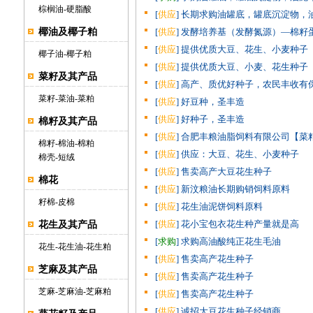
棕榈油
-
硬脂酸
[
供应
] 长期求购油罐底，罐底沉淀物，
椰油及椰子粕
[
供应
] 发酵培养基（发酵氮源）—棉籽蛋
[
供应
] 提供优质大豆、花生、小麦种子
椰子油
-
椰子粕
[
供应
] 提供优质大豆、小麦、花生种子
菜籽及其产品
[
供应
] 高产、质优好种子，农民丰收有
菜籽
-
菜油
-
菜粕
[
供应
] 好豆种，圣丰造
[
供应
] 好种子，圣丰造
棉籽及其产品
[
供应
] 合肥丰粮油脂饲料有限公司【菜
棉籽
-
棉油
-
棉粕
[
供应
] 供应：大豆、花生、小麦种子
棉壳
-
短绒
[
供应
] 售卖高产大豆花生种子
棉花
[
供应
] 新汶粮油长期购销饲料原料
籽棉
-
皮棉
[
供应
] 花生油泥饼饲料原料
[
供应
] 花小宝包衣花生种产量就是高
花生及其产品
[
求购
] 求购高油酸纯正花生毛油
花生
-
花生油
-
花生粕
[
供应
] 售卖高产花生种子
芝麻及其产品
[
供应
] 售卖高产花生种子
芝麻
-
芝麻油
-
芝麻粕
[
供应
] 售卖高产花生种子
[
供应
] 诚招大豆花生种子经销商