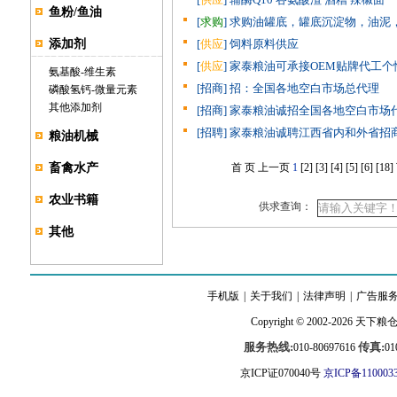
鱼粉/鱼油
[
求购
] 求购油罐底，罐底沉淀物，油泥，
添加剂
[
供应
] 饲料原料供应
[
供应
] 家泰粮油可承接OEM贴牌代工
氨基酸
-
维生素
[招商] 招：全国各地空白市场总代理
磷酸氢钙
-
微量元素
其他添加剂
[招商] 家泰粮油诚招全国各地空白市场
[招聘] 家泰粮油诚聘江西省内和外省招
粮油机械
畜禽水产
首 页
上一页
1
[2]
[3]
[4]
[5]
[6]
[18]
农业书籍
供求查询：
其他
手机版
|
关于我们
|
法律声明
|
广告服
Copyright © 2002-2026
天下粮
服务热线:
传真:
010-80697616
01
京ICP证070040号
京ICP备110003