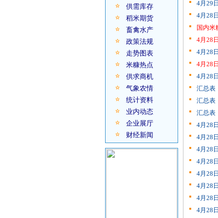
4月2
供需库存
4月2
稻米期货
国内米
畜禽水产
4月2
政策法规
4月2
走势图表
4月2
米糠热点
4月2
供求商机
气象农情
汇总表
统计资料
汇总表
业内动态
汇总表
企业展厅
4月2
财经新闻
4月2
4月2
4月2
4月2
4月2
4月2
4月2