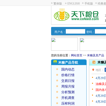
繁体版
ENGLISH
手机版
经典
用户名：
密码：
您的当前位置：
网站首页
>>
米糠及其产品
米糠
米糠产品导航
国内动态
地区：
价格行情
4月2
交易日报
油糠及
周报月报
国内各
分析预测
4月2
开机调查
4月2
压榨利润