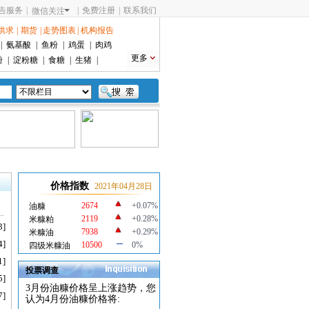
告服务
|
|
免费注册
|
联系我们
微信关注
供求
|
期货
|
走势图表
|
机构报告
|
氨基酸
|
鱼粉
|
鸡蛋
|
肉鸡
更多
粉
|
淀粉糖
|
食糖
|
生猪
|
价格指数
2021年04月28日
2674
+0.07%
油糠
2119
+0.28%
米糠粕
3]
7938
+0.29%
米糠油
4]
10500
0%
四级米糠油
1]
投票调查
5]
3月份油糠价格呈上涨趋势，您
7]
认为4月份油糠价格将: