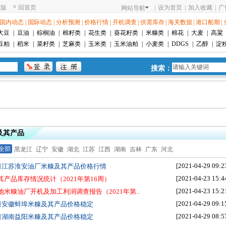
老版
回首页
|
设为首页
|
加入收藏
|
广
网站导航
国内动态
|
国际动态
|
分析预测
|
价格行情
|
开机调查
|
供需库存
|
海关数据
|
港口船期
|
大豆
|
豆油
|
棕榈油
|
棉籽类
|
花生类
|
葵花籽类
|
米糠类
|
棉花
|
大麦
|
高粱
豆粕
|
稻米
|
菜籽类
|
芝麻类
|
玉米类
|
玉米油粕
|
小麦类
|
DDGS
|
乙醇
|
淀
搜索：
及其产品
全部
黑龙江
辽宁
安徽
湖北
江苏
江西
湖南
吉林
广东
河北
[2021-04-29 09:2
9日江苏淮安油厂米糠及其产品价格行情
[2021-04-23 15:4
其产品库存情况统计（2021年第16周）
[2021-04-23 15:2
地米糠油厂开机及加工利润调查报告（2021年第..
[2021-04-29 09:1
9日安徽蚌埠米糠及其产品价格稳定
[2021-04-29 08:5
9日湖南益阳米糠及其产品价格稳定