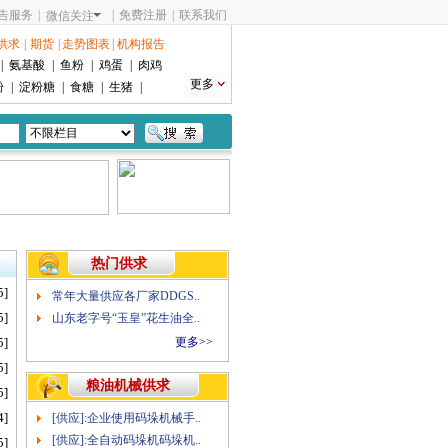
告服务
|
|
免费注册
|
联系我们
微信关注
供求
|
期货
|
走势图表
|
机构报告
|
氨基酸
|
鱼粉
|
鸡蛋
|
肉鸡
更多
粉
|
淀粉糖
|
食糖
|
生猪
|
热门供求
>
5]
常年大量供应各厂家DDGS..
5]
山东老字号“玉皇”花生油全..
5]
更多>>
5]
粮油机械供求
5]
4]
[供应]:企业使用码垛机械手..
[供应]:全自动码垛机码垛机..
5]