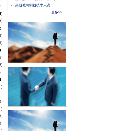
高薪诚聘制粉技术人员
7]
更多>>
4]
3]
2]
5]
5]
4]
6]
6]
6]
4]
1]
1]
0]
1]
8]
0]
1]