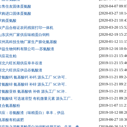
[2020-04-07 09:0
 出售住友固体蛋氨酸
[2020-03-27 10:1
 求购进口固体蛋氨酸
[2020-03-21 10:4
 求购蛋氨酸
[2020-03-20 15:5
 农产品合格证农药残留打印一体机
[2020-02-19 15:2
 山东滨州厂家供应味精蛋白饲料
[2020-01-12 11:1
 滨州高科技生物厂家生产膨化氨基酸
[2019-12-16 10:0
 华益生物饲料有限公司----苏氨酸渣
[2019-11-21 15:4
 供应花生粕
[2019-11-21 15:4
 河北六旺长期供应阜丰谷渣
[2019-11-21 15:4
 河北六旺供应伊品谷氨酸渣
[2019-11-21 09:2
 甘氨酸钙 氨基酸钙 补钙 源头工厂 SC许可..
[2019-11-21 09:2
 甘氨酸锌 氨基酸锌 补锌 源头工厂 SC许可..
[2019-11-21 09:2
 甘氨酸亚铁 氨基酸铁 补铁 源头工厂 SC许..
[2019-11-21 09:2
 甘氨酸镁 可选速溶型 有机微量元素 源头工厂..
[2019-11-07 11:2
 复合氨基酸粉
[2019-10-12 08:2
 供应：谷氨酸渣（味精蛋白）阜丰，伊品
[2019-06-27 10:3
 氨基酸有机碳肥
[2019-06-26 14:2
 供应肽之源氨基酸蛋白浓缩料代替豆粕，牛羊，禽..