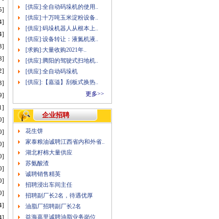
[供应]:全自动码垛机的使用..
5]
[供应]:十万吨玉米淀粉设备..
4]
[供应]:码垛机器人从根本上..
4]
[供应]:设备转让：液氮机液..
3]
[求购]:大量收购2021年..
8]
[供应]:腾阳的驾驶式扫地机..
2]
[供应]:全自动码垛机
[供应]:【嘉溢】刮板式换热..
3]
更多>>
9]
1]
企业招聘
0]
花生饼
0]
家泰粮油诚聘江西省内和外省..
0]
湖北籽棉大量供应
0]
苏氨酸渣
0]
诚聘销售精英
0]
招聘浸出车间主任
0]
招聘副厂长2名，待遇优厚
4]
油脂厂招聘副厂长2名
4]
益海嘉里诚聘油脂业务岗位