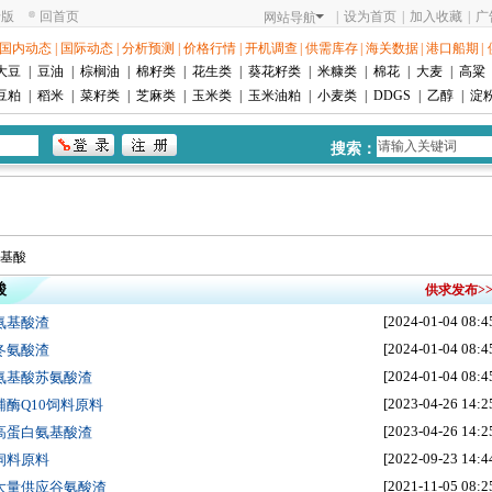
老版
回首页
|
设为首页
|
加入收藏
|
广
网站导航
国内动态
|
国际动态
|
分析预测
|
价格行情
|
开机调查
|
供需库存
|
海关数据
|
港口船期
|
大豆
|
豆油
|
棕榈油
|
棉籽类
|
花生类
|
葵花籽类
|
米糠类
|
棉花
|
大麦
|
高粱
豆粕
|
稻米
|
菜籽类
|
芝麻类
|
玉米类
|
玉米油粕
|
小麦类
|
DDGS
|
乙醇
|
淀
搜索：
氨基酸
酸
供求发布>
[2024-01-04 08:4
 氨基酸渣
[2024-01-04 08:4
 冬氨酸渣
[2024-01-04 08:4
 氨基酸苏氨酸渣
[2023-04-26 14:2
 辅酶Q10饲料原料
[2023-04-26 14:2
 高蛋白氨基酸渣
[2022-09-23 14:4
 饲料原料
[2021-11-05 08:2
 大量供应谷氨酸渣