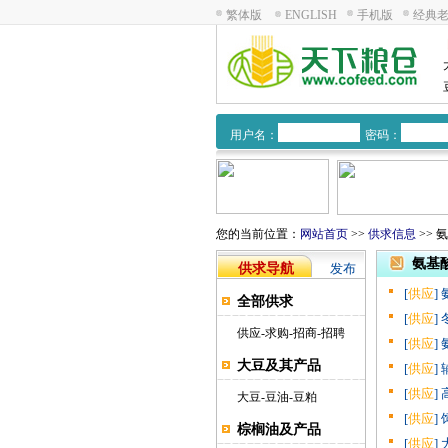
繁体版
ENGLISH
手机版
经典
用户名：
密码：
您的当前位置：
网站首页
>>
供求信息
>> 
氨基
供求导航
发布
[
供应
]
全部供求
[
供应
]
供应
-
求购
-
招商
-
招聘
[
供应
]
大豆及其产品
[
供应
]
[
供应
]
大豆
-
豆油
-
豆粕
[
供应
]
棕榈油及产品
[
供应
]