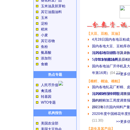
葵花籽及产品
玉米油及胚芽粕
其它油脂油料
玉米
淀粉
稻米
【大豆、豆粕、豆油】
小麦
4月28日国内各地豆粕
其它谷物
国内各地大豆、豆粕库
鱼粉
氨基酸
（2021年16周）
国内各地豆油库存及未
(04.26)
添加剂
（2021年第16周）
5月华东油脂油料及豆粕
(04.2
食糖
国内各地油厂开停机及大
年第16周）
(04.23)
>>更多
热点专题
【棉籽、棉油、棉粕】
人民币升值
国内各地轧花厂籽棉、
禽流感
（2021年第16周）
国内棉籽压榨周度调查报告
(04.2
转基因
(04.23)
国内籽棉加工周度调查报告
WTO专题
(04.23)
2021年3月国内饲料产
机构报告
2020年度中国棉花年度
(11.30)
>>更多
美国农业部
【花生及其产品】
美国大豆协会