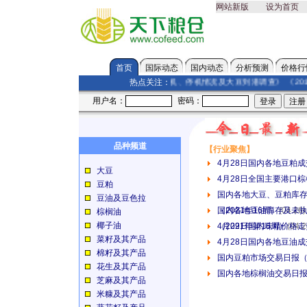
网站新版
设为首页
首页
国际动态
国内动态
分析预测
价格行
热点关注：
点击关注本网独家调查发布
《国内各地工厂开机、停机情况及大豆到港调查》
《201
用户名：
密码：
品种频道
【行业聚焦】
4月28日国内各地豆粕
大豆
4月28日全国主要港口
豆粕
国内各地大豆、豆粕库
豆油及豆色拉
（2021年16周）
国内各地豆油库存及未
(04.26)
棕榈油
椰子油
（2021年第16周）
4月29日国内味精价格
(04.2
菜籽及其产品
4月28日国内各地豆油
棉籽及其产品
国内豆粕市场交易日报（4
花生及其产品
国内各地棕榈油交易日报
芝麻及其产品
米糠及其产品