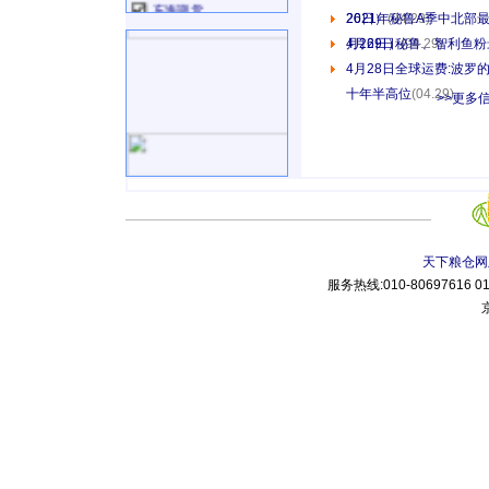
东海期货
26日）
2021年秘鲁A季中北部
(04.29)
白酒代理
月26日）
4月29日秘鲁、智利鱼
(04.29)
鲁证期货股份有限公司
南京新九州
4月28日全球运费:波
农业仪器网
十年半高位
(04.29)
>>更多
114果蔬网
东台金太阳机械制造
江西樟树油厂
青岛海花植物油有限公
司
期货开户
农化网
乐农网
天下粮仓网
食品代理
服务热线:010-80697616 010
生猪价格
搜猪网
信达期货
石家庄鑫海牧业
湖北发夏食品有限公司
东莞鸿旺食品有限公司
肥乡县卫民榨油厂
三农致富经网
南方农村报
中国农资导报网