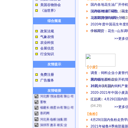
国内各地花生油厂开停
美国谷物协会
《油世界》
（2021年第16周）
国内各地油厂花生、花
(04.2
（2021年第16周）
花生期货合约设计介绍
(04.2
(
综合频道
2020年度中国花生年度
(11.27)
中粮期货：花生--山东
政策法规
兽药招商
气象农情
农业网
>>更多
农业科技
比亚迪叉车
会展信息
石家庄嘉洛凯化工
行业知识
白酒代理
零点财经
友情提示
播恩集团
【小麦】
EA邦金融服务
调查：饲料企业小麦替代
免费注册
湖南东祥油脂有限公司
月23日）
国内各地面粉企业开机情
(04.23)
广告服务
世纪农药网
16周）
2021年3月国内饲料产
(04.23)
食品加工在线
友情链接
2020-2021年中国小
河北辉强油脂有限公司
(11.27)
汇总表：4月29日国内
畜牧
福建长德蛋白有限公司
(04.29)
>>更多
兽药网
【鱼粉】
河北美临粮油集团
4月29日国内鱼粉走势
深圳市惠丰裕实业
2021年秘鲁A季南部最