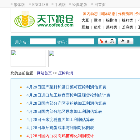
繁体版
ENGLISH
手机版
经典老版
回首页
国内动态
|
国际动态
|
分析预测
|
价
大豆
|
豆油
|
棕榈油
|
棉籽类
|
豆粕
|
稻米
|
菜籽类
|
芝麻类
|
用户名：
密码：
您的当前位置：
网站首页
>>
压榨利润
4月29日国产菜籽和进口菜籽压榨利润估算表
4月28日进口加工糖盘面榨利及现货榨利统计表
4月28日国内部分产区淀粉糖加工利润估算表
4月28日国内部分地区尿素加工利润估算表
4月28日玉米淀粉盘面加工利润估算表
4月28日单斤鸡蛋成本与利润对比图表
4月28日国内白羽肉鸡苗孵化利润统计