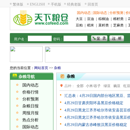
繁体版
ENGLISH
手机版
经典老版
回首页
国内动态
|
国际动态
|
分析预测
|
价
大豆
|
豆油
|
棕榈油
|
棉籽类
|
豆粕
|
稻米
|
菜籽类
|
芝麻类
|
用户名：
密码：
您的当前位置：
网站首页
>>
杂粮
杂粮
杂粮导航
国内动态
品种：
全部
小米/谷子
绿豆
豌豆
红
价格行情
汇总表：4月29日国内部分地区黑豆、芸
分析预测
4月29日甘肃庆阳环县黑豆价格稳定
杂粮日报
4月29日黑龙江齐齐哈尔市依安县芸豆
周报月报
4月29日黑龙江齐齐哈尔市依安县黑豆
热点分析
4月29日内蒙古赤峰敖汉黑豆价格稳定
国际动态