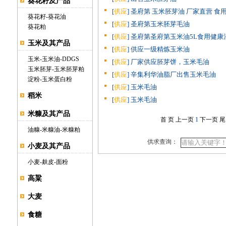
葵花籽及产品
[
供应
] 圣府第 玉米胚芽油 厂家直营 食
葵花籽
-
葵花油
[
供应
] 圣府第玉米胚芽毛油
葵花粕
[
供应
] 圣府第圣府第玉米油5L食用健康
玉米及其产品
[
供应
] 供应一级精炼玉米油
玉米
-
玉米油
-
DDGS
[
供应
] 厂家供应胚芽饼，玉米毛油
玉米胚芽
-
玉米胚芽粕
[
供应
] 辛集利华油脂厂出售玉米毛油
淀粉
-
玉米蛋白粉
[
供应
] 玉米毛油
稻米
[
供应
] 玉米毛油
米糠及其产品
首 页
上一页
1
下一页
尾
油糠
-
米糠油
-
米糠粕
供求查询：
小麦及其产品
小麦
-
麸皮
-
面粉
高粱
大麦
食糖