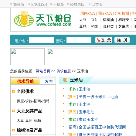
繁体版
ENGLISH
手机版
经典老版
回首页
国内动态
|
国际动态
|
分析预测
|
价
大豆
|
豆油
|
棕榈油
|
棉籽类
|
豆粕
|
稻米
|
菜籽类
|
芝麻类
|
用户名：
密码：
您的当前位置：
网站首页
>>
供求信息
>> 玉米油
玉米油
供求导航
发布
[
求购
] 玉米油
全部供求
[
供应
] 出售一级玉米油，毛油
供应
-
求购
-
招商
-
招聘
[
求购
] 玉米油
大豆及其产品
[
供应
] 玉米毛油
[
求购
] 求购玉米油
大豆
-
豆油
-
豆粕
[招商] 全国诚招西王中包装代理商
棕榈油及产品
[
供应
] 供应废硅藻土助滤剂40吨