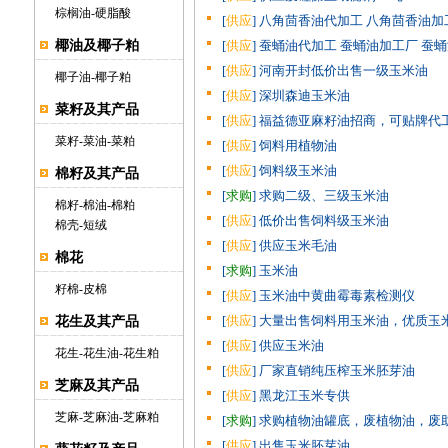
棕榈油
-
硬脂酸
[
供应
] 八角茴香油代加工 八角茴香油加工
椰油及椰子粕
[
供应
] 蚕蛹油代加工 蚕蛹油加工厂 蚕蛹
[
供应
] 河南开封低价出售一级玉米油
椰子油
-
椰子粕
[
供应
] 深圳森迪玉米油
菜籽及其产品
[
供应
] 福益德亚麻籽油招商，可贴牌代工
菜籽
-
菜油
-
菜粕
[
供应
] 饲料用植物油
[
供应
] 饲料级玉米油
棉籽及其产品
[
求购
] 求购二级、三级玉米油
棉籽
-
棉油
-
棉粕
[
供应
] 低价出售饲料级玉米油
棉壳
-
短绒
[
供应
] 供应玉米毛油
棉花
[
求购
] 玉米油
籽棉
-
皮棉
[
供应
] 玉米油中黄曲霉毒素检测仪
[
供应
] 大量出售饲料用玉米油，优质玉
花生及其产品
[
供应
] 供应玉米油
花生
-
花生油
-
花生粕
[
供应
] 厂家直销纯压榨玉米胚芽油
芝麻及其产品
[
供应
] 黑龙江玉米专供
芝麻
-
芝麻油
-
芝麻粕
[
求购
] 求购植物油罐底，废植物油，废
[
供应
] 出售玉米胚芽油