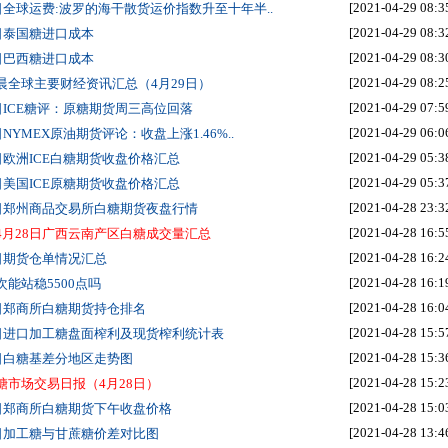
[2021-04-29 08:3
8日全球运费:波罗的海干散货运价指数升至十年半..
[2021-04-29 08:3
8日泰国糖进口成本
[2021-04-29 08:3
8日巴西糖进口成本
[2021-04-29 08:2
晨全球主要财经资讯汇总（4月29日）
[2021-04-29 07:5
8日ICE糖评：原糖期货周三高位回落
[2021-04-29 06:0
日NYMEX原油期货评论：收盘上涨1.46%..
[2021-04-29 05:3
8日欧洲ICE白糖期货收盘价格汇总
[2021-04-29 05:3
8日美国ICE原糖期货收盘价格汇总
[2021-04-28 23:3
8日郑州商品交易所白糖期货夜盘行情
[2021-04-28 16:5
4月28日广西云南产区白糖成交量汇总
[2021-04-28 16:2
8日期货仓单情况汇总
[2021-04-28 16:1
次能站稳5500点吗
[2021-04-28 16:0
8日郑商所白糖期货持仓排名
[2021-04-28 15:5
8日进口加工糖盘面榨利及现货榨利统计表
[2021-04-28 15:3
8日白糖基差分地区走势图
[2021-04-28 15:2
糖市场交易日报（4月28日）
[2021-04-28 15:0
8日郑商所白糖期货下午收盘价格
[2021-04-28 13:4
8日加工糖与甘蔗糖价差对比图