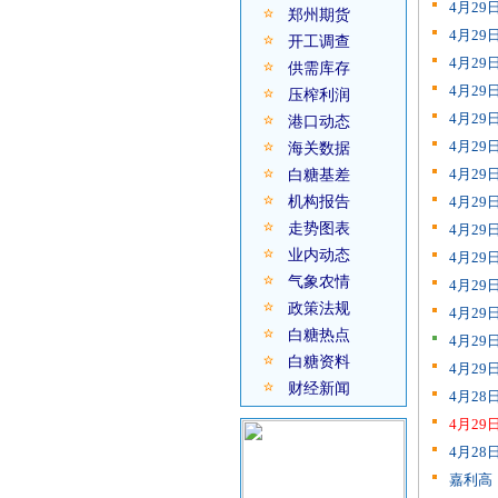
4月2
郑州期货
4月2
开工调查
4月2
供需库存
4月2
压榨利润
4月2
港口动态
4月2
海关数据
4月2
白糖基差
机构报告
4月2
走势图表
4月2
业内动态
4月2
气象农情
4月2
政策法规
4月2
白糖热点
4月2
白糖资料
4月2
财经新闻
4月2
4月2
4月2
嘉利高