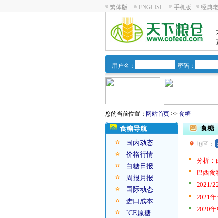
繁体版
ENGLISH
手机版
经典
用户名：
密码：
您的当前位置：
网站首页
>>
食糖
食糖
食糖导航
国内动态
地区：
价格行情
分析：
白糖日报
巴西食
周报月报
202
国际动态
202
进口成本
2020
ICE原糖