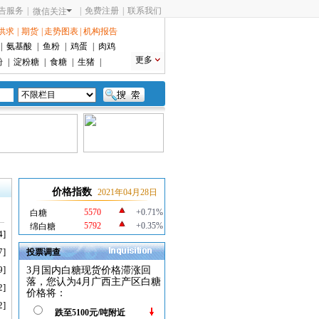
告服务
|
|
免费注册
|
联系我们
微信关注
供求
|
期货
|
走势图表
|
机构报告
|
氨基酸
|
鱼粉
|
鸡蛋
|
肉鸡
更多
粉
|
淀粉糖
|
食糖
|
生猪
|
价格指数
2021年04月28日
5570
+0.71%
白糖
5792
+0.35%
绵白糖
4]
7]
投票调查
9]
3月国内白糖现货价格滞涨回
落，您认为4月广西主产区白糖
2]
价格将：
2]
跌至5100元/吨附近