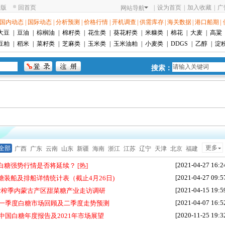
老版
回首页
|
设为首页
|
加入收藏
|
广
网站导航
国内动态
|
国际动态
|
分析预测
|
价格行情
|
开机调查
|
供需库存
|
海关数据
|
港口船期
|
大豆
|
豆油
|
棕榈油
|
棉籽类
|
花生类
|
葵花籽类
|
米糠类
|
棉花
|
大麦
|
高粱
豆粕
|
稻米
|
菜籽类
|
芝麻类
|
玉米类
|
玉米油粕
|
小麦类
|
DDGS
|
乙醇
|
淀
搜索：
更多
全部
广西
广东
云南
山东
新疆
海南
浙江
江苏
辽宁
天津
北京
福建
河北
河南
湖北
湖南
安徽
四川
陕西
内蒙
黑龙江
[2021-04-27 16:2
白糖强势行情是否将延续？
[热]
[2021-04-27 09:5
糖装船及排船详情统计表（截止4月26日)
[2021-04-15 19:5
1/22榨季内蒙古产区甜菜糖产业走访调研
[2021-04-07 16:5
1年一季度白糖市场回顾及二季度走势预测
[2020-11-25 19:3
年中国白糖年度报告及2021年市场展望