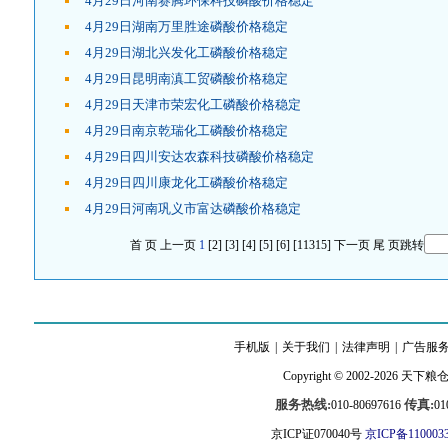
4月29日河南赛腾环保科技磷酸价格稳定
4月29日湖南万里胜途磷酸价格稳定
4月29日湖北兴发化工磷酸价格稳定
4月29日昆明南滇工贸磷酸价格稳定
4月29日天津市荣宏化工磷酸价格稳定
4月29日南京乾瑞化工磷酸价格稳定
4月29日四川安达农森科技磷酸价格稳定
4月29日四川康龙化工磷酸价格稳定
4月29日河南巩义市富达磷酸价格稳定
首 页
上一页
1
[2]
[3]
[4]
[5]
[6]
[11315]
下一页
尾 页
跳转
手机版
|
关于我们
|
法律声明
|
广告服
Copyright © 2002-2026
天下粮
服务热线:
传真:
010-80697616
01
京ICP证070040号
京ICP备110003