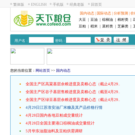
繁体版
ENGLISH
手机版
经典老版
回首页
国内动态
|
国际动态
|
分析预测
|
价
大豆
|
豆油
|
棕榈油
|
棉籽类
|
豆粕
|
稻米
|
菜籽类
|
芝麻类
|
用户名：
密码：
您的当前位置：
网站首页
>>
国内动态
全国主产区高粱基层余粮进度及卖粮心态（截止4月29..
全国主产区谷子基层售粮进度及卖粮心态（截至4月29..
全国主产区绿豆基层余粮进度及卖粮心态（截止4月29..
4月29日江苏淮安油厂米糠及其产品价格行情
4月28日国内各地豆粕成交量统计
4月28日全国主要港口棕榈油成交量统计
5月华东油脂油料及豆粕供需调研