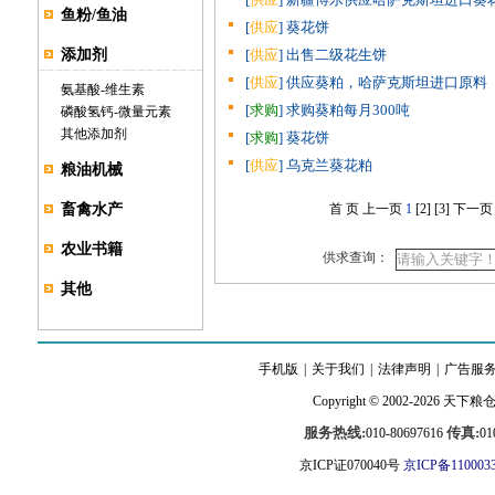
鱼粉/鱼油
[
供应
] 葵花饼
添加剂
[
供应
] 出售二级花生饼
[
供应
] 供应葵粕，哈萨克斯坦进口原料
氨基酸
-
维生素
[
求购
] 求购葵粕每月300吨
磷酸氢钙
-
微量元素
其他添加剂
[
求购
] 葵花饼
[
供应
] 乌克兰葵花粕
粮油机械
畜禽水产
首 页
上一页
1
[2]
[3]
下一页
农业书籍
供求查询：
其他
手机版
|
关于我们
|
法律声明
|
广告服
Copyright © 2002-2026
天下粮
服务热线:
传真:
010-80697616
01
京ICP证070040号
京ICP备110003