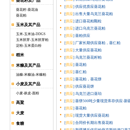
葵花籽及产品
[
供应
] 供应优质应葵花粕
葵花籽
-
葵花油
[
供应
] 出售大量乌克兰葵花粕
葵花粕
[
供应
] 进口葵花粕颗粒
玉米及其产品
[
供应
] 进口乌克兰葵花粕
玉米
-
玉米油
-
DDGS
[
供应
] 葵粕供应
玉米胚芽
-
玉米胚芽粕
[
供应
] 厂家长期供应葵粕，葵仁粕
淀粉
-
玉米蛋白粉
[
供应
] 大量供应葵花粕
稻米
[
供应
] 乌克兰葵花籽粕
[
供应
] 葵花粕
米糠及其产品
[
供应
] 葵仁粕
油糠
-
米糠油
-
米糠粕
[
供应
] 葵花粕，葵花饼
小麦及其产品
[
供应
] 供应葵花饼
小麦
-
麸皮
-
面粉
[
供应
] 乌克兰进口葵珀
[
供应
] 葵饼500吨少量现货库存供应-
高粱
[
供应
] 葵花粕
大麦
[
供应
] 现货大量供应葵花粕
[
供应
] 合同价长期出售葵花粕
食糖
[
供应
] 新疆博乐供应哈萨克斯坦进口葵