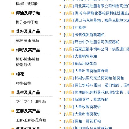
棕榈油
-
硬脂酸
[
供应
] 河北冀花油脂有限公司销售高蛋
椰油及椰子粕
[
供应
] 供;今年新膨化葵粕原料经过磁选处
[
供应
] 进口乌克兰葵粕，哈萨克斯坦大
椰子油
-
椰子粕
[
供应
] 油葵饼
菜籽及其产品
[
供应
] 出售俄罗斯葵花粕
菜籽
-
菜油
-
菜粕
[
供应
] 邢台中兴油脂公司供应葵粕
[
供应
] 石家庄银牛饲料公司：供应进口
棉籽及其产品
[
供应
] 大量销售葵粕
棉籽
-
棉油
-
棉粕
[
供应
] 食品用葵蛋白
棉壳
-
短绒
[
供应
] 大量出售葵粕葵籽饼
棉花
[
供应
] 长期供应乌克兰葵花粕 油葵粕
籽棉
-
皮棉
[
供应
] 葵仁饼粕42蛋白，适口性好，宠
[
供应
] 优质膨化饲料葵花粕现货出售，
花生及其产品
[
供应
] 新疆葵粕，葵花籽粕
花生
-
花生油
-
花生粕
[
供应
] 大量收购葵花饼
芝麻及其产品
[
供应
] 大量出售葵花饼
芝麻
-
芝麻油
-
芝麻粕
[
供应
] 葵粕，葵花籽粕
[
供应
] 长期供应乌克兰葵花粕