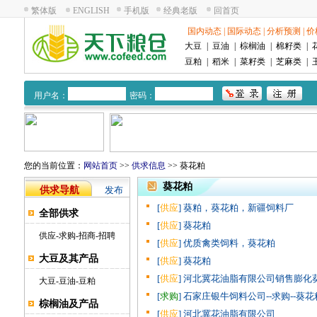
繁体版
ENGLISH
手机版
经典老版
回首页
国内动态
|
国际动态
|
分析预测
|
价
大豆
|
豆油
|
棕榈油
|
棉籽类
|
豆粕
|
稻米
|
菜籽类
|
芝麻类
|
用户名：
密码：
您的当前位置：
网站首页
>>
供求信息
>> 葵花粕
葵花粕
供求导航
发布
[
供应
] 葵粕，葵花粕，新疆饲料厂
全部供求
[
供应
] 葵花粕
供应
-
求购
-
招商
-
招聘
[
供应
] 优质禽类饲料，葵花粕
大豆及其产品
[
供应
] 葵花粕
[
供应
] 河北冀花油脂有限公司销售膨化
大豆
-
豆油
-
豆粕
[
求购
] 石家庄银牛饲料公司--求购--葵花
棕榈油及产品
[
供应
] 河北冀花油脂有限公司