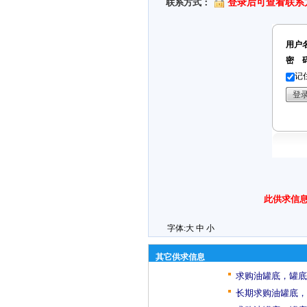
联系方式：
登录后可查看联系
用户
密 
记
此供求信息
字体:
大
中
小
其它供求信息
求购油罐底，罐底
长期求购油罐底，