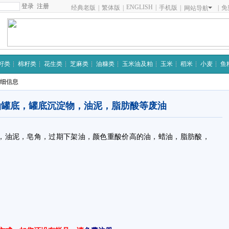
注册
ENGLISH
|
经典老版
|
繁体版
|
手机版
|
|
免
网站导航
籽类
棉籽类
花生类
芝麻类
油糠类
玉米油及粕
玉米
稻米
小麦
鱼
详细信息
油罐底，罐底沉淀物，油泥，脂肪酸等废油
，油泥，皂角，过期下架油，颜色重酸价高的油，蜡油，脂肪酸，