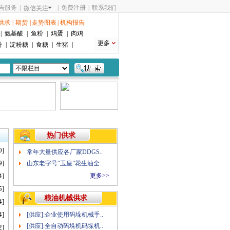
告服务
|
|
免费注册
|
联系我们
微信关注
供求
|
期货
|
走势图表
|
机构报告
|
氨基酸
|
鱼粉
|
鸡蛋
|
肉鸡
更多
粉
|
淀粉糖
|
食糖
|
生猪
|
热门供求
>
0]
常年大量供应各厂家DDGS..
9]
山东老字号“玉皇”花生油全..
4]
更多>>
5]
粮油机械供求
4]
4]
[供应]:企业使用码垛机械手..
[供应]:全自动码垛机码垛机..
2]