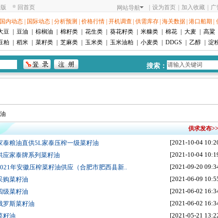
老版
回首页
|
设为首页
|
加入收藏
|
广
网站导航
国内动态
|
国际动态
|
分析预测
|
价格行情
|
开机调查
|
供需库存
|
海关数据
|
港口船期
|
大豆
|
豆油
|
棕榈油
|
棉籽类
|
花生类
|
葵花籽类
|
米糠类
|
棉花
|
大麦
|
高粱
豆粕
|
稻米
|
菜籽类
|
芝麻类
|
玉米类
|
玉米油粕
|
小麦类
|
DDGS
|
乙醇
|
淀
搜索：
菜油
供求发布>
[2021-10-04 10:2
 家泰粮油直供5L家泰压榨一级菜籽油
[2021-10-04 10:1
 供应家泰牌系列菜籽油
[2021-09-20 09:3
 2021年安徽压榨菜籽油供应（合肥市肥西县新..
[2021-06-09 10:5
 采购菜籽油
[2021-06-02 16:3
 四级菜籽油
[2021-06-02 16:3
 俄罗斯菜籽油
[2021-05-21 13:2
 菜籽油