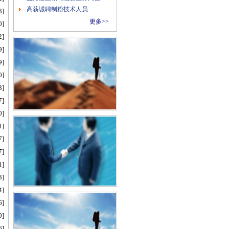
高薪诚聘制粉技术人员
3]
更多>>
0]
2]
9]
9]
0]
3]
7]
0]
1]
7]
7]
1]
3]
4]
6]
0]
6]