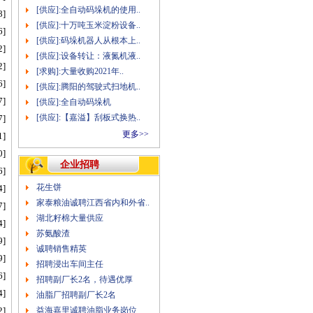
[供应]:全自动码垛机的使用..
8]
[供应]:十万吨玉米淀粉设备..
6]
[供应]:码垛机器人从根本上..
2]
[供应]:设备转让：液氮机液..
2]
[求购]:大量收购2021年..
6]
[供应]:腾阳的驾驶式扫地机..
7]
[供应]:全自动码垛机
[供应]:【嘉溢】刮板式换热..
7]
更多>>
1]
0]
企业招聘
6]
花生饼
4]
家泰粮油诚聘江西省内和外省..
7]
湖北籽棉大量供应
4]
苏氨酸渣
9]
诚聘销售精英
9]
招聘浸出车间主任
6]
招聘副厂长2名，待遇优厚
4]
油脂厂招聘副厂长2名
2]
益海嘉里诚聘油脂业务岗位