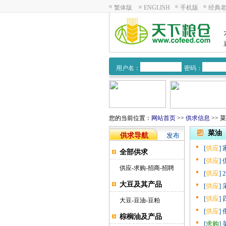
繁体版
ENGLISH
手机版
经典
用户名：
密码：
您的当前位置：
网站首页
>>
供求信息
>> 
菜油
供求导航
发布
[
供应
]
全部供求
[
供应
]
供应
-
求购
-
招商
-
招聘
[
供应
]
大豆及其产品
[
供应
]
[
供应
]
大豆
-
豆油
-
豆粕
[
供应
]
棕榈油及产品
[
求购
]