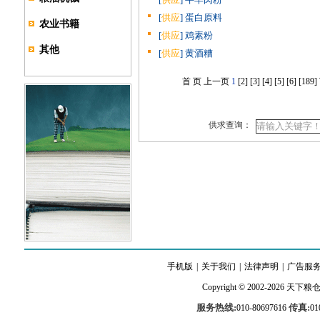
[
供应
] 蛋白原料
农业书籍
[
供应
] 鸡素粉
其他
[
供应
] 黄酒糟
首 页
上一页
1
[2]
[3]
[4]
[5]
[6]
[189]
供求查询：
手机版
|
关于我们
|
法律声明
|
广告服
Copyright © 2002-2026
天下粮
服务热线:
传真:
010-80697616
01