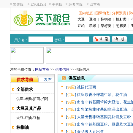
繁体版
ENGLISH
手机版
经典老版
回首页
国内动态
|
国际动态
|
分析预测
|
价
大豆
|
豆油
|
棕榈油
|
棉籽类
|
豆粕
|
稻米
|
菜籽类
|
芝麻类
|
用户名：
密码：
您的当前位置：
网站首页
>>
供求信息
>> 供应信息
供应信息
供求导航
发布
[
供应
] 诚招代理商
全部供求
[
供应
] 供应原香小榨花生油、花生油
供应
-
求购
-
招商
-
招聘
[
供应
] 出售非转基因笨榨大豆油、花生
大豆及其产品
[
供应
] 出售笨榨非转基因非浸出豆油、
[
供应
] 大量出售非转基因瓦块饼及豆粉
大豆
-
豆油
-
豆粕
[
供应
] 出售非转基因豆粉、豆饼及大豆
棕榈油
[
供应
] 食品级大豆出售