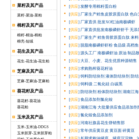
菜籽及其产品
[
供应
] 发酵专用棉籽蛋白粉
[
供应
] 厂家生产鳕鱼皮胶原蛋白肽 色白无
菜籽
-
菜油
-
菜粕
[
供应
] 厂家直供 批发XO红油南极磷虾
棉籽及其产品
[
供应
] 厂家直供批发南极磷虾虾干 无添
棉籽
-
棉油
-
棉粕
[
供应
] 厂家生产 鳕鱼骨胶原蛋白肽 来料
棉壳
-
短绒
[
供应
] 脱脂南极磷虾虾粉 食品级 高档鱼
花生及其产品
[
供应
] 源头工厂 南极磷虾油 原油 制品
[
供应
] 大豆、小麦、花生优质种源销售
花生
-
花生油
-
花生粕
[
供应
] 求购熟榨葵花籽油
芝麻及其产品
[
供应
] 饲料防结块剂 液体防结块剂 防结
芝麻
-
芝麻油
-
芝麻粕
[
供应
] 饲料级 二氧化硅 白碳黑
葵花籽及产品
[
供应
] 防结块剂 粉体防结块剂 湖南江
[
供应
] 食品添加剂氯化铵
葵花籽
-
葵花油
葵花粕
[
供应
] 湖南江海 大批量供应食品添加
[
供应
] 氯化铵食品添加剂
玉米及其产品
[
供应
] 河南社旗县花生饼销售部
玉米
-
玉米油
-
DDGS
[
供应
] 常年供应黄豆皮 黄豆面 碎黄豆
玉米胚芽
-
玉米胚芽粕
[
供应
] 长期求购油罐底，罐底沉淀物，