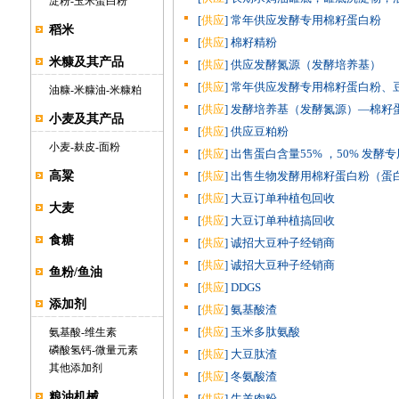
淀粉
-
玉米蛋白粉
[
供应
] 常年供应发酵专用棉籽蛋白粉
稻米
[
供应
] 棉籽精粉
米糠及其产品
[
供应
] 供应发酵氮源（发酵培养基）
[
供应
] 常年供应发酵专用棉籽蛋白粉、
油糠
-
米糠油
-
米糠粕
[
供应
] 发酵培养基（发酵氮源）—棉籽蛋
小麦及其产品
[
供应
] 供应豆粕粉
小麦
-
麸皮
-
面粉
[
供应
] 出售蛋白含量55% ，50% 发酵专
高粱
[
供应
] 出售生物发酵用棉籽蛋白粉（蛋白含
[
供应
] 大豆订单种植包回收
大麦
[
供应
] 大豆订单种植搞回收
食糖
[
供应
] 诚招大豆种子经销商
[
供应
] 诚招大豆种子经销商
鱼粉/鱼油
[
供应
] DDGS
添加剂
[
供应
] 氨基酸渣
[
供应
] 玉米多肽氨酸
氨基酸
-
维生素
磷酸氢钙
-
微量元素
[
供应
] 大豆肽渣
其他添加剂
[
供应
] 冬氨酸渣
粮油机械
[
供应
] 牛羊肉粉