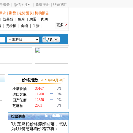
告服务
|
|
免费注册
|
联系我们
微信关注
供求
|
期货
|
走势图表
|
机构报告
|
氨基酸
|
鱼粉
|
鸡蛋
|
肉鸡
更多
粉
|
淀粉糖
|
食糖
|
生猪
|
价格指数
2021年04月28日
30167
0%
小磨香油
11200
0%
进口芝麻
12350
0%
国产芝麻
2683
0%
芝麻粕
投票调查
3月芝麻粕价格滞涨回落，您认
为4月份芝麻粕价格或将：