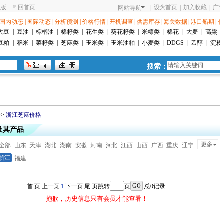
老版
回首页
|
设为首页
|
加入收藏
|
广
网站导航
国内动态
|
国际动态
|
分析预测
|
价格行情
|
开机调查
|
供需库存
|
海关数据
|
港口船期
|
大豆
|
豆油
|
棕榈油
|
棉籽类
|
花生类
|
葵花籽类
|
米糠类
|
棉花
|
大麦
|
高粱
豆粕
|
稻米
|
菜籽类
|
芝麻类
|
玉米类
|
玉米油粕
|
小麦类
|
DDGS
|
乙醇
|
淀
搜索：
>>
浙江芝麻价格
及其产品
更多
全部
山东
天津
湖北
湖南
安徽
河南
河北
江西
山西
广西
重庆
辽宁
浙江
福建
首 页
上一页
1
下一页
尾 页
跳转
页
总0记录
抱歉，历史信息只有会员才能查看！