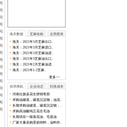
0]
0]
6]
8]
6]
海关数据
芝麻收购
走势图表
3]
海关：2021年3月芝麻出口..
3]
海关：2021年3月芝麻进口..
8]
海关：2021年3月芝麻油进..
海关：2021年3芝麻油出口..
0]
海关：2021年2月芝麻油进..
5]
海关：2021年1-2芝麻..
9]
更多>>
8]
供求商机
企业动态
到港成本
6]
河南社旗县花生饼销售部
6]
求购油罐底，罐底沉淀物，油泥..
4]
长期求购油罐底，罐底沉淀物，..
3]
求购高油酸纯正花生毛油
长期供应一级葵花油、毛葵油
厂家大量采购受损饲料，油料作..