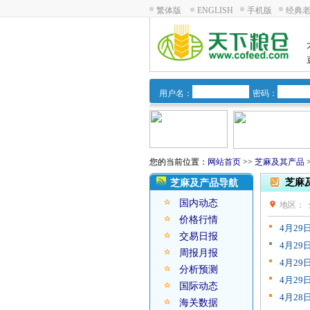
繁体版
ENGLISH
手机版
经典
用户名：
密码：
您的当前位置：
网站首页
>>
芝麻及其产品
芝麻
芝麻及产品导航
国内动态
地区：
价格行情
4月2
交易日报
4月2
周报月报
4月2
分析预测
4月2
国际动态
4月2
海关数据