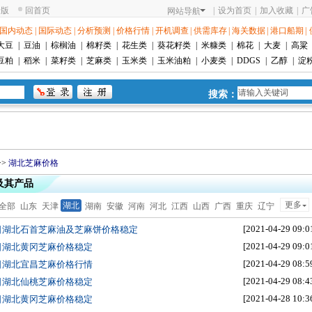
老版
回首页
|
设为首页
|
加入收藏
|
广
网站导航
国内动态
|
国际动态
|
分析预测
|
价格行情
|
开机调查
|
供需库存
|
海关数据
|
港口船期
|
大豆
|
豆油
|
棕榈油
|
棉籽类
|
花生类
|
葵花籽类
|
米糠类
|
棉花
|
大麦
|
高粱
豆粕
|
稻米
|
菜籽类
|
芝麻类
|
玉米类
|
玉米油粕
|
小麦类
|
DDGS
|
乙醇
|
淀
搜索：
>>
湖北芝麻价格
及其产品
更多
湖北
全部
山东
天津
湖南
安徽
河南
河北
江西
山西
广西
重庆
辽宁
浙江
福建
[2021-04-29 09:0
9日湖北石首芝麻油及芝麻饼价格稳定
[2021-04-29 09:0
9日湖北黄冈芝麻价格稳定
[2021-04-29 08:5
9日湖北宜昌芝麻价格行情
[2021-04-29 08:4
9日湖北仙桃芝麻价格稳定
[2021-04-28 10:3
8日湖北黄冈芝麻价格稳定