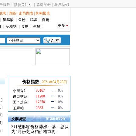
告服务
|
|
免费注册
|
联系我们
微信关注
供求
|
期货
|
走势图表
|
机构报告
|
氨基酸
|
鱼粉
|
鸡蛋
|
肉鸡
更多
粉
|
淀粉糖
|
食糖
|
生猪
|
价格指数
2021年04月28日
30167
0%
小磨香油
11200
0%
进口芝麻
1]
12350
0%
国产芝麻
1]
2683
0%
芝麻粕
9]
投票调查
3]
3月芝麻粕价格滞涨回落，您认
6]
为4月份芝麻粕价格或将：