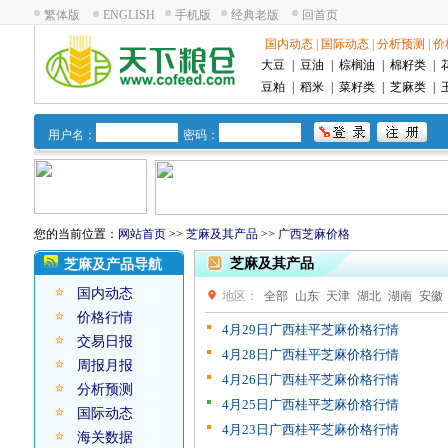
繁体版
ENGLISH
手机版
经典老版
回首页
国内动态
|
国际动态
|
分析预测
|
价
大豆
|
豆油
|
棕榈油
|
棉籽类
|
豆粕
|
稻米
|
菜籽类
|
芝麻类
|
用户名：
密码：
您的当前位置：
网站首页
>>
芝麻及其产品
>>
广西芝麻价格
芝麻及其产品
芝麻及产品导航
国内动态
地区：
全部
山东
天津
湖北
湖南
安徽
价格行情
浙江
福建
4月29日广西桂平芝麻价格行情
交易日报
4月28日广西桂平芝麻价格行情
周报月报
4月26日广西桂平芝麻价格行情
分析预测
4月25日广西桂平芝麻价格行情
国际动态
4月23日广西桂平芝麻价格行情
海关数据