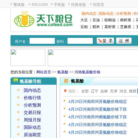
繁体版
ENGLISH
手机版
经典老版
回首页
国内动态
|
国际动态
|
分析预测
|
价
大豆
|
豆油
|
棕榈油
|
棉籽类
|
豆粕
|
稻米
|
菜籽类
|
芝麻类
|
用户名：
密码：
您的当前位置：
网站首页
>>
氨基酸
>>
河南氨基酸价格
氨基酸
氨基酸导航
国内动态
地区：
全部
辽宁
吉林
天津
河北
陕西
价格行情
广西
黑龙江
北京
广东
4月29日河南郑州苏氨酸价格稳定
分析预测
4月29日河南郑州蛋氨酸价格下跌
交易日报
4月29日河南郑州赖氨酸价格下跌
周报月报
4月28日河南郑州苏氨酸价格稳定
国际动态
4月28日河南郑州蛋氨酸价格稳定
原油期货