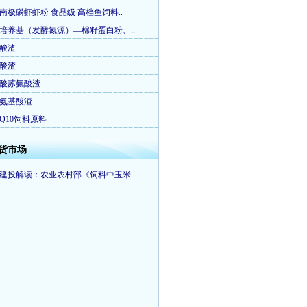
南极磷虾虾粉 食品级 高档鱼饲料..
培养基（发酵氮源）—棉籽蛋白粉、..
酸渣
酸渣
酸苏氨酸渣
氨基酸渣
Q10饲料原料
货市场
建投解读：农业农村部《饲料中玉米..