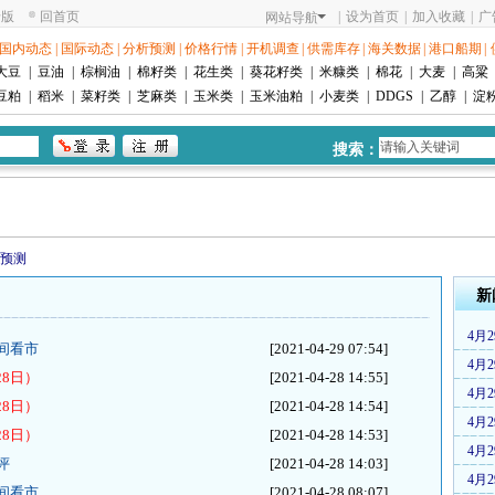
老版
回首页
|
设为首页
|
加入收藏
|
广
网站导航
国内动态
|
国际动态
|
分析预测
|
价格行情
|
开机调查
|
供需库存
|
海关数据
|
港口船期
|
大豆
|
豆油
|
棕榈油
|
棉籽类
|
花生类
|
葵花籽类
|
米糠类
|
棉花
|
大麦
|
高粱
豆粕
|
稻米
|
菜籽类
|
芝麻类
|
玉米类
|
玉米油粕
|
小麦类
|
DDGS
|
乙醇
|
淀
搜索：
预测
新
4月
间看市
[2021-04-29 07:54]
4月
8日）
[2021-04-28 14:55]
4月
8日）
[2021-04-28 14:54]
4月
8日）
[2021-04-28 14:53]
4月
评
[2021-04-28 14:03]
4月
间看市
[2021-04-28 08:07]