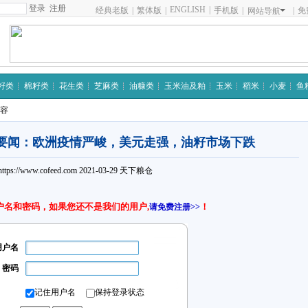
注册
ENGLISH
|
经典老版
|
繁体版
|
手机版
|
|
免
网站导航
籽类
棉籽类
花生类
芝麻类
油糠类
玉米油及粕
玉米
稻米
小麦
鱼
内容
要闻：欧洲疫情严峻，美元走强，油籽市场下跌
https://www.cofeed.com
2021-03-29
天下粮仓
户名和密码，如果您还不是我们的用户,
！
请免费注册>>
用户名
密码
记住用户名
保持登录状态