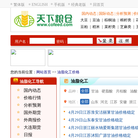
繁体版
ENGLISH
手机版
经典老版
回首页
国内动态
|
国际动态
|
分析预测
|
价
大豆
|
豆油
|
棕榈油
|
棉籽类
|
豆粕
|
稻米
|
菜籽类
|
芝麻类
|
用户名：
密码：
您的当前位置：
网站首页
>>
油脂化工价格
油脂化工
油脂化工导航
国内动态
全部
品种：
甘油
硬脂酸
月桂酸
油酸
价格行情
全部
地区：
山东
河北
江苏
安徽
浙江
分析预测
4月29日江苏淮安洁丽莱甘油价格稳定
国外期货
外商报价
4月29日山东泰安甘油价格稳定
大连期货
4月29日浙江丽水纳爱斯集团甘油价格
日报
4月29日江苏沭阳广源甘油价格稳定