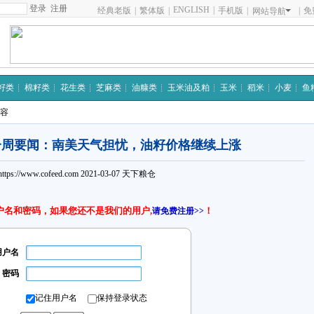
注册
ENGLISH
|
经典老版
|
繁体版
|
手机版
|
|
免
网站导航
籽类
棉籽类
花生类
芝麻类
油糠类
玉米油及粕
玉米
稻米
小麦
鱼
内容
一周要闻：南美天气担忧，油籽价格继续上涨
https://www.cofeed.com
2021-03-07
天下粮仓
户名和密码，如果您还不是我们的用户,
！
请免费注册>>
用户名
密码
记住用户名
保持登录状态