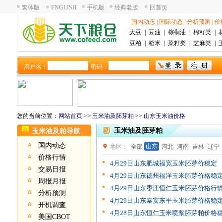
繁体版
ENGLISH
手机版
经典老版
回首页
国内动态
|
国际动态
|
分析预测
|
价
大豆
|
豆油
|
棕榈油
|
棉籽类
|
豆粕
|
稻米
|
菜籽类
|
芝麻类
|
用户名：
密码：
您的当前位置：
网站首页
>>
玉米油及胚芽粕
>>
山东玉米油价格
玉米油及胚芽粕
玉米油及粕导航
国内动态
山东
地区：
全部
河北
河南
吉林
辽宁
价格行情
4月29日山东肥城福宽玉米胚芽价稳定
交易日报
4月29日山东德州福洋玉米胚芽价格稳
周报月报
4月29日山东枣庄恒仁玉米胚芽价格行
分析预测
4月29日山东泰安东平玉米胚芽价格稳
开机调查
4月28日山东恒仁玉米喷浆胚芽粕价格
美国CBOT