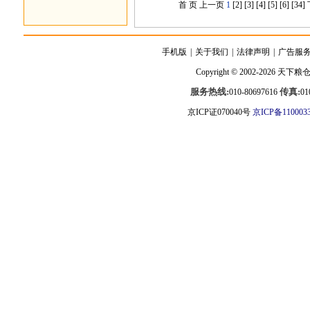
首 页
上一页
1
[2]
[3]
[4]
[5]
[6]
[34]
手机版
|
关于我们
|
法律声明
|
广告服
Copyright © 2002-2026
天下粮
服务热线:
传真:
010-80697616
01
京ICP证070040号
京ICP备110003