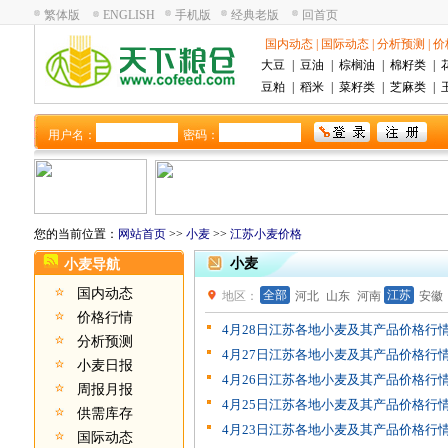
繁体版
ENGLISH
手机版
经典老版
回首页
国内动态
|
国际动态
|
分析预测
|
价
大豆
|
豆油
|
棕榈油
|
棉籽类
|
豆粕
|
稻米
|
菜籽类
|
芝麻类
|
用户名：
密码：
您的当前位置：
网站首页
>>
小麦
>>
江苏小麦价格
小麦
小麦导航
国内动态
全部
江苏
地区：
河北
山东
河南
安徽
价格行情
四川
浙江
福建
北京
内蒙古
甘
4月28日江苏各地小麦及其产品价格行
分析预测
4月27日江苏各地小麦及其产品价格行
小麦日报
4月26日江苏各地小麦及其产品价格行
周报月报
4月25日江苏各地小麦及其产品价格行
供需库存
4月23日江苏各地小麦及其产品价格行
国际动态