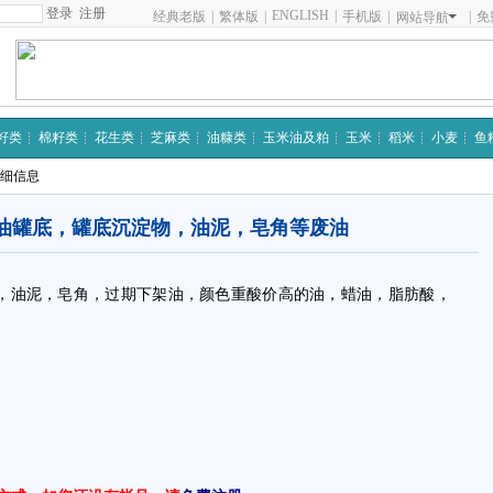
注册
ENGLISH
|
经典老版
|
繁体版
|
手机版
|
|
免
网站导航
籽类
棉籽类
花生类
芝麻类
油糠类
玉米油及粕
玉米
稻米
小麦
鱼
详细信息
油罐底，罐底沉淀物，油泥，皂角等废油
，油泥，皂角，过期下架油，颜色重酸价高的油，蜡油，脂肪酸，