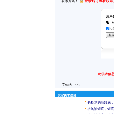
联系方式：
登录后可查看联系
用户
密 
记
此供求信息
字体:
大
中
小
其它供求信息
长期求购油罐底，
求购油罐底，罐底