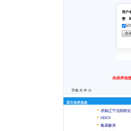
用户
密 
记
此供求信息
字体:
大
中
小
其它供求信息
求购辽宁沈阳附近
DDGS
氨基酸渣