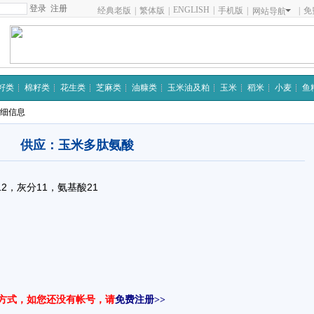
注册
ENGLISH
|
经典老版
|
繁体版
|
手机版
|
|
免
网站导航
籽类
棉籽类
花生类
芝麻类
油糠类
玉米油及粕
玉米
稻米
小麦
鱼
详细信息
供应：玉米多肽氨酸
2，灰分11，氨基酸21
方式，如您还没有帐号，请
免费注册>>