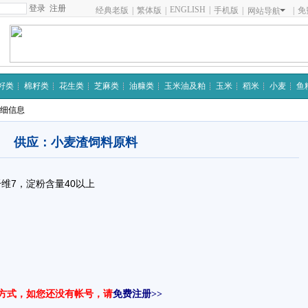
注册
ENGLISH
|
经典老版
|
繁体版
|
手机版
|
|
免
网站导航
籽类
棉籽类
花生类
芝麻类
油糠类
玉米油及粕
玉米
稻米
小麦
鱼
详细信息
供应：小麦渣饲料原料
维7，淀粉含量40以上
方式，如您还没有帐号，请
免费注册>>