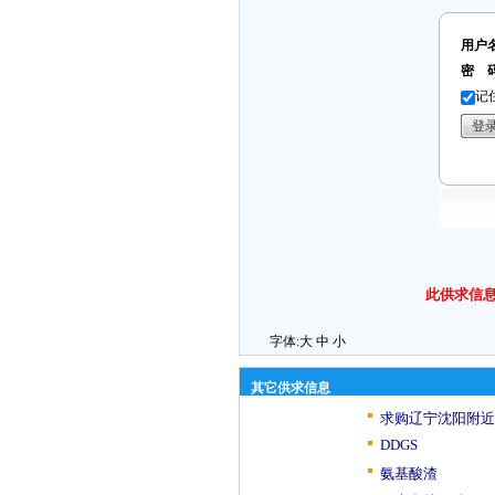
用户
密 
记
此供求信息
字体:
大
中
小
其它供求信息
求购辽宁沈阳附近
DDGS
氨基酸渣