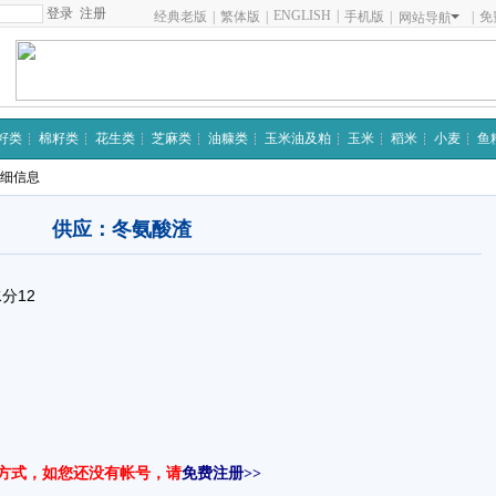
注册
ENGLISH
|
经典老版
|
繁体版
|
手机版
|
|
免
网站导航
籽类
棉籽类
花生类
芝麻类
油糠类
玉米油及粕
玉米
稻米
小麦
鱼
详细信息
供应：冬氨酸渣
分12
方式，如您还没有帐号，请
免费注册>>