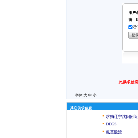
用户
密 
记
此供求信息
字体:
大
中
小
其它供求信息
求购辽宁沈阳附近
DDGS
氨基酸渣