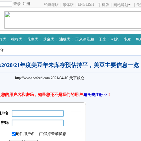
注册
ENGLISH
|
经典老版
|
繁体版
|
手机版
|
|
免
网站导航
籽类
棉籽类
花生类
芝麻类
油糠类
玉米油及粕
玉米
稻米
小麦
鱼
内容
:2020/21年度美豆年未库存预估持平，美豆主要信息一览
http://www.cofeed.com
2021-04-10
天下粮仓
入您的用户名和密码，如果您还不是我们的用户,
！
请免费注册>>
用户名
密码
记住用户名
保持登录状态