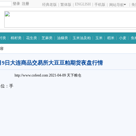
注册
ENGLISH
|
经典老版
|
繁体版
|
手机版
|
|
免
网站导航
籽类
棉籽类
花生类
芝麻类
油糠类
玉米油及粕
玉米
稻米
小麦
鱼
内容
月9日大连商品交易所大豆豆粕期货夜盘行情
http://www.cofeed.com
2021-04-09
天下粮仓
单位：手