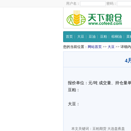
用户名：
密码：
首页
大豆
豆油
豆粕
棕榈油
菜
您的当前位置：
网站首页
>>
大豆
>> 详细
4
报价单位：元/吨 成交量、持仓量
豆粕：
大豆：
本文关键词：
豆粕期货
大连盘夜盘