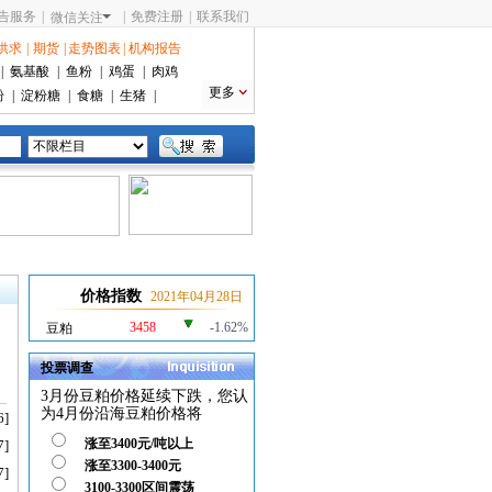
告服务
|
|
免费注册
|
联系我们
微信关注
供求
|
期货
|
走势图表
|
机构报告
|
氨基酸
|
鱼粉
|
鸡蛋
|
肉鸡
更多
粉
|
淀粉糖
|
食糖
|
生猪
|
价格指数
2021年04月28日
3458
-1.62%
豆粕
投票调查
3月份豆粕价格延续下跌，您认
为4月份沿海豆粕价格将
6]
涨至3400元/吨以上
7]
涨至3300-3400元
7]
3100-3300区间震荡