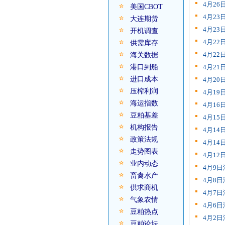
4月2
美国CBOT
4月2
大连期货
4月2
开机调查
4月2
供需库存
4月2
海关数据
港口到船
4月2
进口成本
4月2
压榨利润
4月1
海运指数
4月1
豆粕基差
4月1
机构报告
4月1
政策法规
4月1
走势图表
4月1
业内动态
4月9
畜禽水产
4月8
供求商机
4月7
气象农情
4月6
豆粕热点
4月2
豆粕论坛