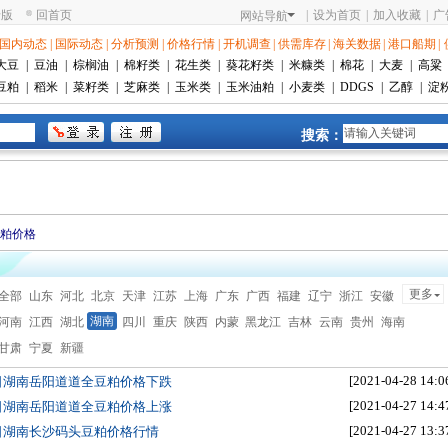
老版
回首页
|
设为首页
|
加入收藏
|
广
网站导航
国内动态
|
国际动态
|
分析预测
|
价格行情
|
开机调查
|
供需库存
|
海关数据
|
港口船期
|
大豆
|
豆油
|
棕榈油
|
棉籽类
|
花生类
|
葵花籽类
|
米糠类
|
棉花
|
大麦
|
高粱
豆粕
|
稻米
|
菜籽类
|
芝麻类
|
玉米类
|
玉米油粕
|
小麦类
|
DDGS
|
乙醇
|
淀
搜索：
粕价格
更多
全部
山东
河北
北京
天津
江苏
上海
广东
广西
福建
辽宁
浙江
安徽
湖南
河南
江西
湖北
四川
重庆
陕西
内蒙
黑龙江
吉林
云南
贵州
海南
甘肃
宁夏
新疆
[2021-04-28 14:0
8日湖南岳阳道道全豆粕价格下跌
[2021-04-27 14:4
7日湖南岳阳道道全豆粕价格上涨
[2021-04-27 13:3
7日湖南长沙码头豆粕价格行情