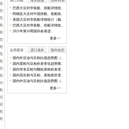
港口到船
海关数据
压榨利润
6]
巴西大豆对华装船、排船详情统..
2]
阿根廷大豆对中国排船、装船统..
2]
美国大豆对华装船详情统计（截..
3]
巴西大豆对华装船、排船详情统..
2021年第16周国内各港进..
0]
更多>>
2]
3]
走势图表
进口成本
国内动态
2]
国内外豆油与豆粕比值趋势图（..
3]
国内菜粕与豆粕价差变化趋势图..
2]
国内华东豆粕与颗粒菜粕价差变..
8]
国内花生粕与豆粕、菜粕差价变..
国内外豆油与豆粕比值趋势图（..
1]
更多>>
4]
1]
5]
3]
8]