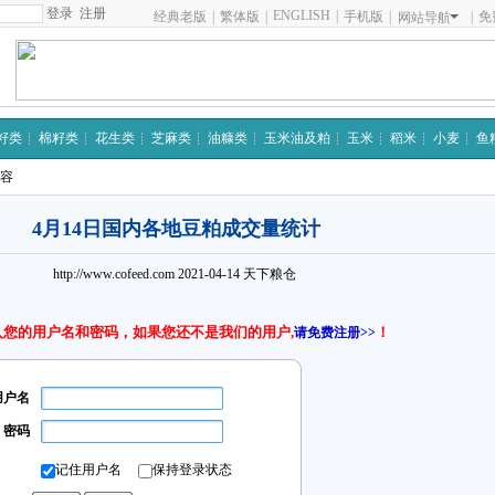
注册
ENGLISH
|
经典老版
|
繁体版
|
手机版
|
|
免
网站导航
籽类
棉籽类
花生类
芝麻类
油糠类
玉米油及粕
玉米
稻米
小麦
鱼
内容
4月14日国内各地豆粕成交量统计
http://www.cofeed.com
2021-04-14
天下粮仓
入您的用户名和密码，如果您还不是我们的用户,
！
请免费注册>>
用户名
密码
记住用户名
保持登录状态