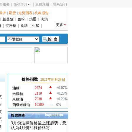
告服务
|
|
免费注册
|
联系我们
微信关注
供求
|
期货
|
走势图表
|
机构报告
|
氨基酸
|
鱼粉
|
鸡蛋
|
肉鸡
更多
粉
|
淀粉糖
|
食糖
|
生猪
|
价格指数
2021年04月28日
2674
+0.07%
油糠
2119
+0.28%
米糠粕
7]
7938
+0.29%
米糠油
6]
10500
0%
四级米糠油
0]
投票调查
7]
3月份油糠价格呈上涨趋势，您
3]
认为4月份油糠价格将: