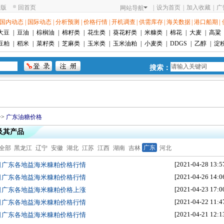
老版
回首页
|
设为首页
|
加入收藏
|
广
网站导航
国内动态
|
国际动态
|
分析预测
|
价格行情
|
开机调查
|
供需库存
|
海关数据
|
港口船期
|
大豆
|
豆油
|
棕榈油
|
棉籽类
|
花生类
|
葵花籽类
|
米糠类
|
棉花
|
大麦
|
高粱
豆粕
|
稻米
|
菜籽类
|
芝麻类
|
玉米类
|
玉米油粕
|
小麦类
|
DDGS
|
乙醇
|
淀
搜索：
>>
广东油糖价格
及其产品
广东
全部
黑龙江
辽宁
安徽
湖北
江苏
江西
湖南
吉林
河北
[2021-04-28 13:5
8日广东各地益海米糠粕价格行情
[2021-04-26 14:0
6日广东各地益海米糠粕价格行情
[2021-04-23 17:0
3日广东各地益海米糠粕价格上涨
[2021-04-22 11:4
2日广东各地益海米糠粕价格行情
[2021-04-21 12:1
1日广东各地益海米糠粕价格行情