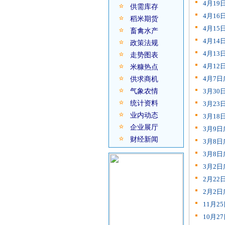
4月1
供需库存
4月1
稻米期货
4月1
畜禽水产
4月1
政策法规
4月1
走势图表
4月1
米糠热点
4月7
供求商机
气象农情
3月3
统计资料
3月2
业内动态
3月1
企业展厅
3月9
财经新闻
3月8
3月8
3月2
2月2
2月2
11月
10月