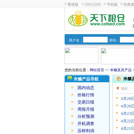
繁体版
ENGLISH
手机版
经典
用户名：
密码：
您的当前位置：
网站首页
>>
米糠及其产品
米糠
米糠产品导航
国内动态
地区：
价格行情
4月2
交易日报
4月2
周报月报
4月2
分析预测
4月2
开机调查
4月2
压榨利润