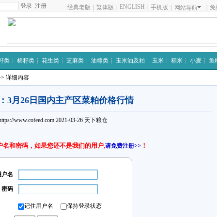
注册
ENGLISH
|
经典老版
|
繁体版
|
手机版
|
|
免
网站导航
籽类
棉籽类
花生类
芝麻类
油糠类
玉米油及粕
玉米
稻米
小麦
鱼
>> 详细内容
：3月26日国内主产区菜粕价格行情
https://www.cofeed.com
2021-03-26
天下粮仓
户名和密码，如果您还不是我们的用户,
！
请免费注册>>
用户名
密码
记住用户名
保持登录状态