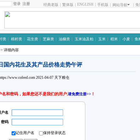
注册
ENGLISH
|
经典老版
|
繁体版
|
手机版
|
|
免
网站导航
籽类
棉籽类
花生类
芝麻类
油糠类
玉米油及粕
玉米
稻米
小麦
鱼
>> 详细内容
7日国内花生及其产品价格走势午评
https://www.cofeed.com
2021-04-07
天下粮仓
户名和密码，如果您还不是我们的用户,
！
请免费注册>>
用户名
密码
记住用户名
保持登录状态