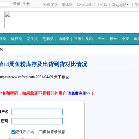
注册
ENGLISH
|
经典老版
|
繁体版
|
手机版
|
|
免
网站导航
籽类
棉籽类
花生类
芝麻类
油糠类
玉米油及粕
玉米
稻米
小麦
鱼
内容
1年第14周鱼粉库存及出货到货对比情况
https://www.cofeed.com
2021-04-09
天下粮仓
户名和密码，如果您还不是我们的用户,
！
请免费注册>>
用户名
密码
记住用户名
保持登录状态