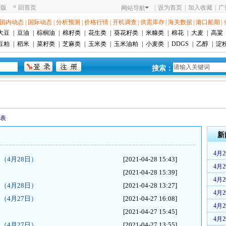
老版
回首页
|
设为首页
|
加入收藏
|
广
网站导航
国内动态
|
国际动态
|
分析预测
|
价格行情
|
开机调查
|
供需库存
|
海关数据
|
港口船期
|
大豆
|
豆油
|
棕榈油
|
棉籽类
|
花生类
|
葵花籽类
|
米糠类
|
棉花
|
大麦
|
高粱
豆粕
|
稻米
|
菜籽类
|
芝麻类
|
玉米类
|
玉米油粕
|
小麦类
|
DDGS
|
乙醇
|
淀
搜索：
表
新
4月
（4月28日）
[2021-04-28 15:43]
4月
[2021-04-28 15:39]
4月
（4月28日）
[2021-04-28 13:27]
4月
（4月27日）
[2021-04-27 16:08]
4月
[2021-04-27 15:45]
4月
（4月27日）
[2021-04-27 13:55]