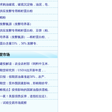
求购油罐底，罐底沉淀物，油泥，皂..
供应发酵专用棉籽蛋白粉
精粉
发酵氮源（发酵培养基）
供应发酵专用棉籽蛋白粉、豆饼（粕..
培养基（发酵氮源）—棉籽蛋白粉、..
蛋白含量55% ，50% 发酵专..
货市场
建投解读：农业农村部《饲料中玉米..
期货研究所：USDA拉开新年度，..
日报：假期原油暴涨超50%，农产..
期货：受外围因素影响，郑棉期价窄..
粮视点】疫情影响的国家油脂供需梳..
一夜！美股强势反弹，道指狂拉近1..
：试错交易市场观察