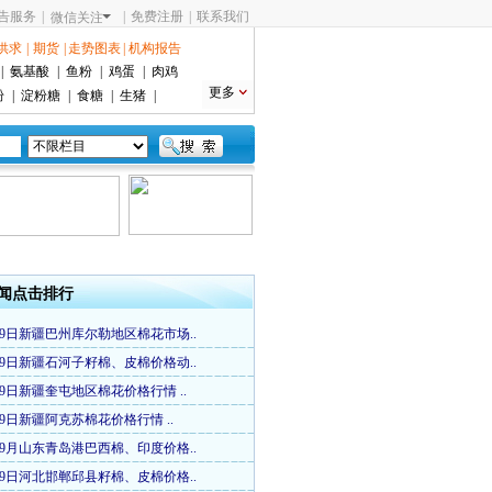
告服务
|
|
免费注册
|
联系我们
微信关注
供求
|
期货
|
走势图表
|
机构报告
|
氨基酸
|
鱼粉
|
鸡蛋
|
肉鸡
更多
粉
|
淀粉糖
|
食糖
|
生猪
|
闻点击排行
29日新疆巴州库尔勒地区棉花市场..
29日新疆石河子籽棉、皮棉价格动..
29日新疆奎屯地区棉花价格行情 ..
29日新疆阿克苏棉花价格行情 ..
29月山东青岛港巴西棉、印度价格..
29日河北邯郸邱县籽棉、皮棉价格..