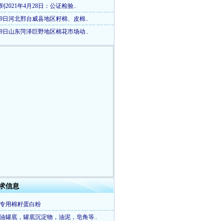
到2021年4月28日：公证检验..
29日河北邢台威县地区籽棉、皮棉..
29日山东菏泽巨野地区棉花市场动..
求信息
专用棉籽蛋白粉
油罐底，罐底沉淀物，油泥，皂角等..