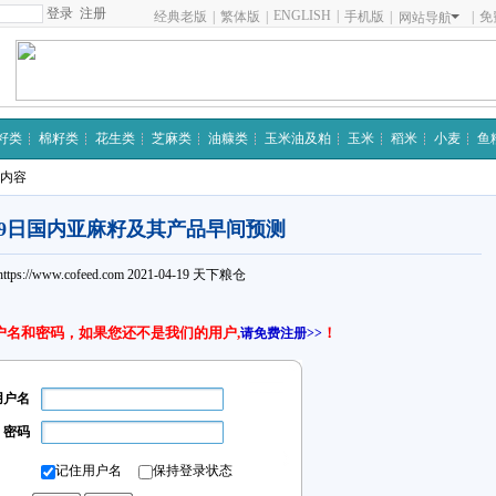
注册
ENGLISH
|
经典老版
|
繁体版
|
手机版
|
|
免
网站导航
籽类
棉籽类
花生类
芝麻类
油糠类
玉米油及粕
玉米
稻米
小麦
鱼
细内容
19日国内亚麻籽及其产品早间预测
https://www.cofeed.com
2021-04-19
天下粮仓
户名和密码，如果您还不是我们的用户,
！
请免费注册>>
用户名
密码
记住用户名
保持登录状态