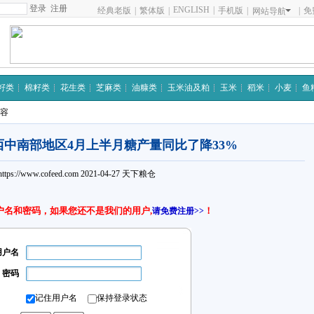
注册
ENGLISH
|
经典老版
|
繁体版
|
手机版
|
|
免
网站导航
籽类
棉籽类
花生类
芝麻类
油糠类
玉米油及粕
玉米
稻米
小麦
鱼
内容
中南部地区4月上半月糖产量同比了降33%
https://www.cofeed.com
2021-04-27
天下粮仓
户名和密码，如果您还不是我们的用户,
！
请免费注册>>
用户名
密码
记住用户名
保持登录状态