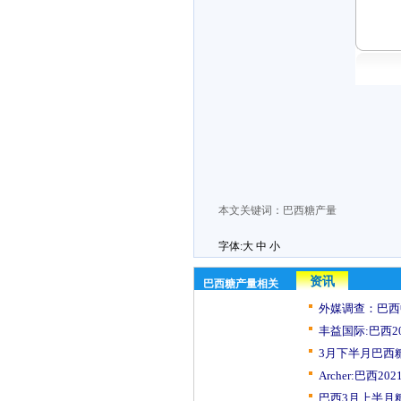
本文关键词：
巴西糖产量
字体:
大
中
小
资讯
巴西糖产量相关
外媒调查：巴西
丰益国际:巴西202
3月下半月巴西糖产
Archer:巴西2021/
巴西3月上半月糖