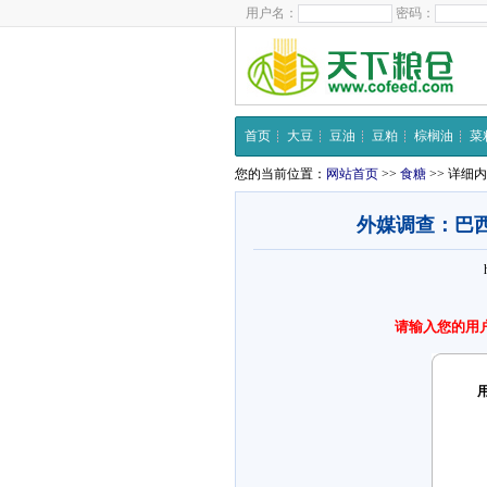
用户名：
密码：
首页
大豆
豆油
豆粕
棕榈油
菜
您的当前位置：
网站首页
>>
食糖
>> 详细
外媒调查：巴西
请输入您的用