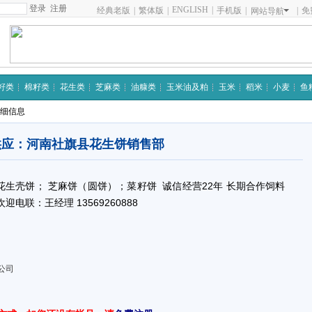
注册
ENGLISH
|
经典老版
|
繁体版
|
手机版
|
|
免
网站导航
籽类
棉籽类
花生类
芝麻类
油糠类
玉米油及粕
玉米
稻米
小麦
鱼
详细信息
供应：河南社旗县花生饼销售部
生壳饼； 芝麻饼（圆饼）；菜籽饼 诚信经营22年 长期合作饲料
电联：王经理 13569260888
公司