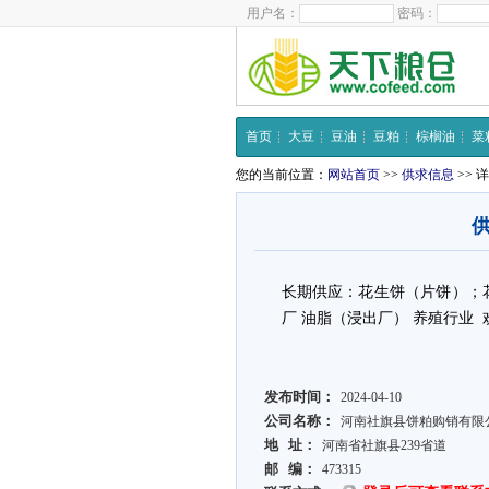
用户名：
密码：
首页
大豆
豆油
豆粕
棕榈油
菜
您的当前位置：
网站首页
>>
供求信息
>> 
长期供应：花生饼（片饼）；花
厂 油脂（浸出厂） 养殖行业 欢迎
发布时间：
2024-04-10
公司名称：
河南社旗县饼粕购销有限
地 址：
河南省社旗县239省道
邮 编：
473315