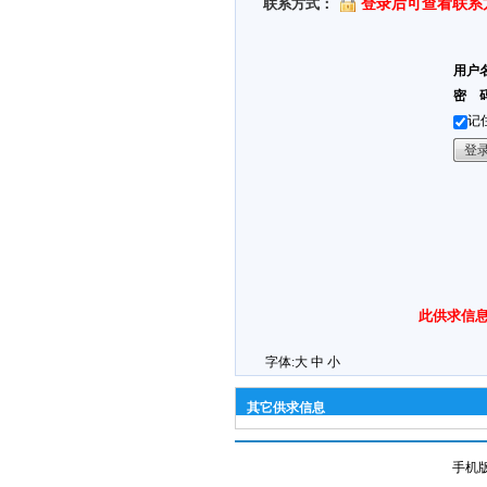
联系方式：
登录后可查看联系
用户
密 
记
此供求信息
字体:
大
中
小
其它供求信息
手机