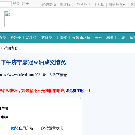
注册
ENGLISH
|
经典老版
|
繁体版
|
手机版
|
|
免
网站导航
籽类
棉籽类
花生类
芝麻类
油糠类
玉米油及粕
玉米
稻米
小麦
鱼
>> 详细内容
下午济宁嘉冠豆油成交情况
https://www.cofeed.com
2021-04-13
天下粮仓
户名和密码，如果您还不是我们的用户,
！
请免费注册>>
用户名
密码
记住用户名
保持登录状态