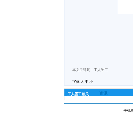
本文关键词：
工人罢工
字体:
大
中
小
资讯
工人罢工相关
手机