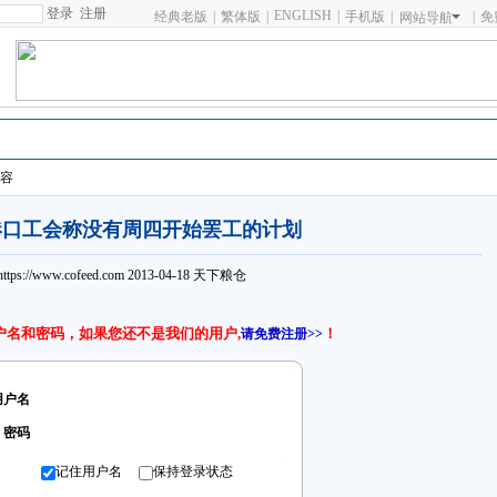
注册
ENGLISH
|
经典老版
|
繁体版
|
手机版
|
|
免
网站导航
籽类
棉籽类
花生类
芝麻类
油糠类
玉米油及粕
玉米
稻米
小麦
鱼
内容
港口工会称没有周四开始罢工的计划
https://www.cofeed.com
2013-04-18
天下粮仓
户名和密码，如果您还不是我们的用户,
！
请免费注册>>
用户名
密码
记住用户名
保持登录状态