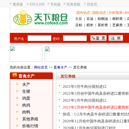
繁体版
ENGLISH
手机版
经典老版
回首页
国内动态
|
国际动态
|
分析预测
|
价
大豆
|
豆油
|
棕榈油
|
棉籽类
|
豆粕
|
稻米
|
菜籽类
|
芝麻类
|
用户名：
密码：
您的当前位置：
网站首页
>>
畜禽水产
>> 其它养殖
畜禽水产
其它养殖
水产
2021年3月牛肉分国别进口
生猪
2021年3月份中国牛肉及杂碎进口量简析
鸡蛋
2021年2月牛肉分国别进口
肉鸡
2021年2月份中国牛肉及杂碎进口量简析
肉鸭
快讯：1-2月牛肉及牛杂碎进口数量对比
其他养殖
2020年12月份中国牛肉及杂碎进出口量
价格行情
2020年12月牛肉分国别进口对比