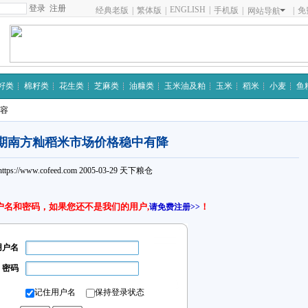
注册
ENGLISH
|
经典老版
|
繁体版
|
手机版
|
|
免
网站导航
籽类
棉籽类
花生类
芝麻类
油糠类
玉米油及粕
玉米
稻米
小麦
鱼
内容
期南方籼稻米市场价格稳中有降
https://www.cofeed.com
2005-03-29
天下粮仓
户名和密码，如果您还不是我们的用户,
！
请免费注册>>
用户名
密码
记住用户名
保持登录状态