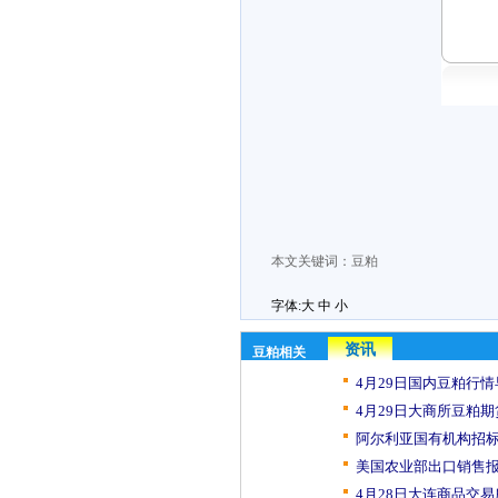
本文关键词：
豆粕
字体:
大
中
小
资讯
豆粕相关
4月29日国内豆粕行
4月29日大商所豆粕期
阿尔利亚国有机构招标寻
美国农业部出口销售报
4月28日大连商品交易