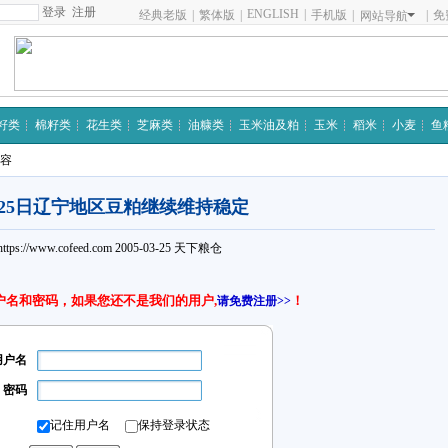
注册
ENGLISH
|
经典老版
|
繁体版
|
手机版
|
|
免
网站导航
籽类
棉籽类
花生类
芝麻类
油糠类
玉米油及粕
玉米
稻米
小麦
鱼
内容
月25日辽宁地区豆粕继续维持稳定
https://www.cofeed.com
2005-03-25
天下粮仓
户名和密码，如果您还不是我们的用户,
！
请免费注册>>
用户名
密码
记住用户名
保持登录状态