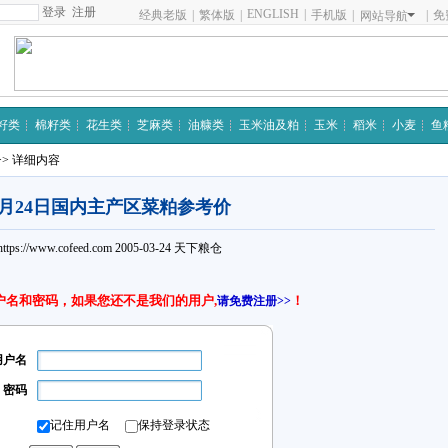
注册
ENGLISH
|
经典老版
|
繁体版
|
手机版
|
|
免
网站导航
籽类
棉籽类
花生类
芝麻类
油糠类
玉米油及粕
玉米
稻米
小麦
鱼
>> 详细内容
3月24日国内主产区菜粕参考价
https://www.cofeed.com
2005-03-24
天下粮仓
户名和密码，如果您还不是我们的用户,
！
请免费注册>>
用户名
密码
记住用户名
保持登录状态