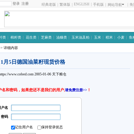
注册
ENGLISH
|
经典老版
|
繁体版
|
手机版
|
|
免
网站导航
籽类
棉籽类
花生类
芝麻类
油糠类
玉米油及粕
玉米
稻米
小麦
鱼
>> 详细内容
1月5日德国油菜籽现货价格
https://www.cofeed.com
2005-01-06
天下粮仓
户名和密码，如果您还不是我们的用户,
！
请免费注册>>
用户名
密码
记住用户名
保持登录状态