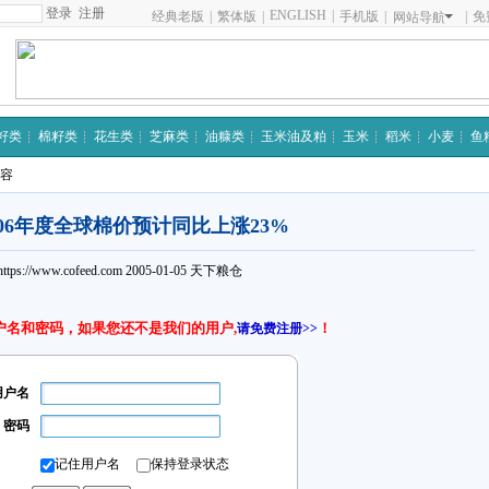
注册
ENGLISH
|
经典老版
|
繁体版
|
手机版
|
|
免
网站导航
籽类
棉籽类
花生类
芝麻类
油糠类
玉米油及粕
玉米
稻米
小麦
鱼
内容
2006年度全球棉价预计同比上涨23%
https://www.cofeed.com
2005-01-05
天下粮仓
户名和密码，如果您还不是我们的用户,
！
请免费注册>>
用户名
密码
记住用户名
保持登录状态