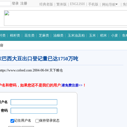
注册
ENGLISH
|
经典老版
|
繁体版
|
手机版
|
|
免
网站导航
籽类
棉籽类
花生类
芝麻类
油糠类
玉米油及粕
玉米
稻米
小麦
鱼
内容
末巴西大豆出口登记量已达1750万吨
https://www.cofeed.com
2004-06-04
天下粮仓
户名和密码，如果您还不是我们的用户,
！
请免费注册>>
用户名
密码
记住用户名
保持登录状态