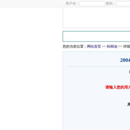
用户名：
密码：
首页
大豆
豆油
豆粕
棕榈油
菜
您的当前位置：
网站首页
>>
棕榈油
>> 详
20
请输入您的用