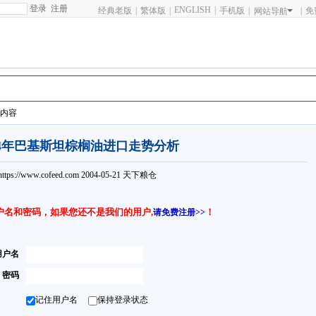
注册
ENGLISH
|
经典老版
|
繁体版
|
手机版
|
|
免
网站导航
籽类
棉籽类
花生类
芝麻类
油糠类
玉米油及粕
玉米
稻米
小麦
鱼
细内容
04年巴基斯坦棕榈油进口走势分析
https://www.cofeed.com
2004-05-21
天下粮仓
户名和密码，如果您还不是我们的用户,
！
请免费注册>>
用户名
密码
记住用户名
保持登录状态