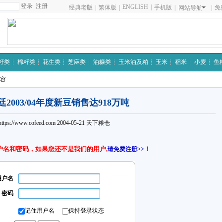
注册
ENGLISH
|
经典老版
|
繁体版
|
手机版
|
|
免
网站导航
籽类
棉籽类
花生类
芝麻类
油糠类
玉米油及粕
玉米
稻米
小麦
鱼
内容
2003/04年度新豆销售达918万吨
https://www.cofeed.com
2004-05-21
天下粮仓
户名和密码，如果您还不是我们的用户,
！
请免费注册>>
用户名
密码
记住用户名
保持登录状态