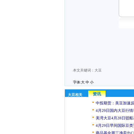
本文关键词：
大豆
字体:
大
中
小
资讯
大豆相关
中投期货：美豆加速反弹
4月29日国内大豆行
美湾大豆4月28日驳
4月29日早间国际豆
商品基金周三净卖出CB